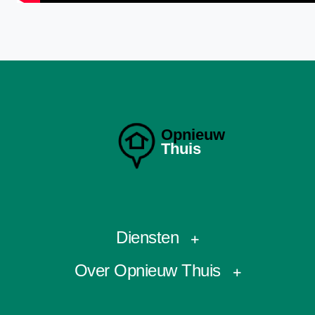
Opnieuw
Thuis
Diensten
Over Opnieuw Thuis
Afgebroken sleutel
CV-ketel bijvullen
Over ons